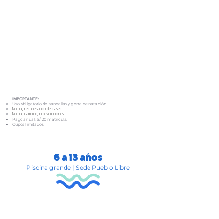
IMPORTANTE:
Uso obligatorio de sandalias y gorra de natación.
No hay recuperación de clases.
No hay cambios, ni devoluciones.
Pago anual: S/ 20 matrícula.
Cupos limitados.
6 a 13 años
Piscina grande | Sede Pueblo Libre