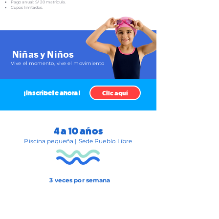
Pago anual: S/ 20 matrícula.
Cupos limitados.
Niñas y Ni
ños
Vive el momento, vive el movimiento
¡Inscríbete ahora!
Clic aquí
4 a 10 años
Piscina pequeña | Sede Pueblo Libre
3 veces por semana