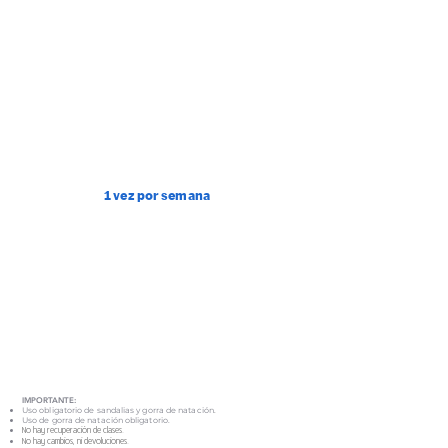
1 vez por semana
IMPORTANTE:
Uso obligatorio de sandalias y gorra de natación
.
Uso de gorra de natación obligatorio.
No hay recuperación de clases.
No hay cambios, ni devoluciones.