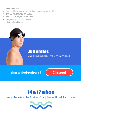
IMPORTANTE:
Uso obligatorio de sandalias y gorra de natación.
No hay recuperación de clases.
No hay cambios, ni devoluciones.
Pago anual: S/ 20 matrícula.
Cupos limitados.
Juveniles
Vive el momento, vive el movimiento
¡Inscríbete ahora!
Clic aquí
14 a 17 años
Academias de Natación | Sede Pueblo Libre