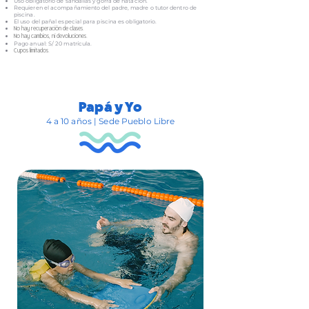
Uso obligatorio de sandalias y gorra de natación.
Requieren el acompañamiento del padre, madre o tutor dentro de
piscina.
El uso del pañal especial para piscina es obligatorio.
No hay recuperación de clases.
No hay cambios, ni devoluciones.
Pago anual: S/ 20 matrícula.
Cupos limitados.
Papá y Yo
4 a 10 años | Sede Pueblo Libre