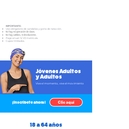
IMPORTANTE:
Uso obligatorio de sandalias y gorra de natación.
No hay recuperación de clases.
No hay cambios, ni devoluciones.
Pago anual: S/ 20 matrícula.
Cupos limitados.
Jóvenes Adultos
y Adultos
Vive el momento, vive el movimiento
Clic aquí
¡Inscríbete ahora!
18 a 64 años